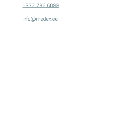
+372 736 6088
info@medex.ee
MEDEX Tallinnas
Linnamäe tee 3, III korrus
+372 5688 0924
tallinn@medex.e
e
MEDEX AS tegevusluba L04293,